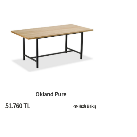
Okland Pure
51.760
TL
Hızlı Bakış