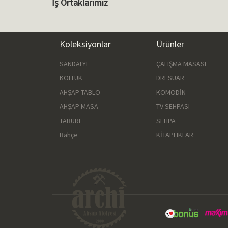
İş Ortaklarımız
Koleksiyonlar
Ürünler
SANDALYE
ÇALIŞMA MASASI
KOLTUK
DRESUAR
AHŞAP TABLO
KOMODİN
AHŞAP MASA
TV SEHPASI
TABURE
SEHPA
Bahçe
KİTAPLIKLAR