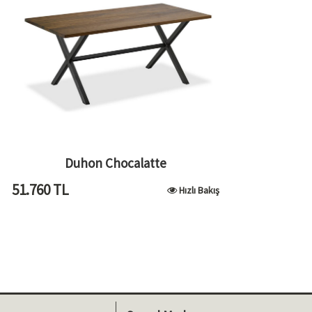
Duhon Chocalatte
51.760
TL
Hızlı Bakış