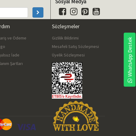
Sosyal Medya
rdım
Sözleşmeler
pariş ve Ödeme
Gizlilik Bildirimi
WhatsApp Destek
rgo
Mesafeli Satış Sözleşmesi
şulsuz İade
Üyelik Sözleşmesi
lanım Şartları