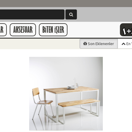
AR
AKSESUAR
BiTEN iŞLER
Son Eklenenler
En 