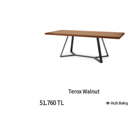
Terox Walnut
51.760
TL
Hızlı Bakış