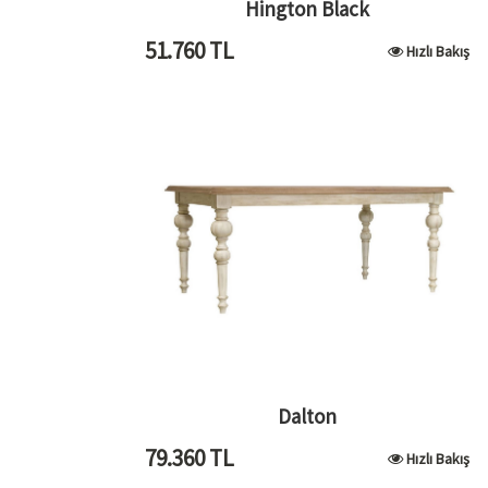
Hington Black
51.760
TL
Hızlı Bakış
Dalton
79.360
TL
Hızlı Bakış