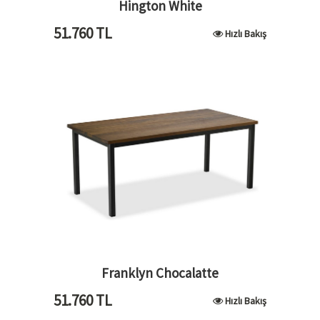
Hington White
51.760
TL
Hızlı Bakış
Franklyn Chocalatte
51.760
TL
Hızlı Bakış