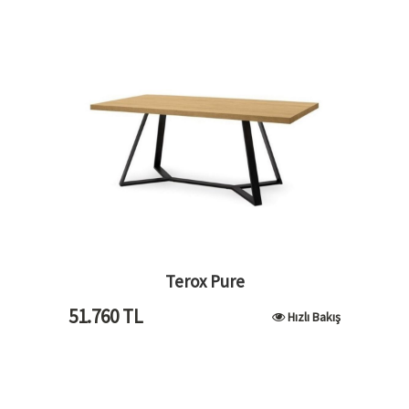
Terox Pure
51.760
TL
Hızlı Bakış