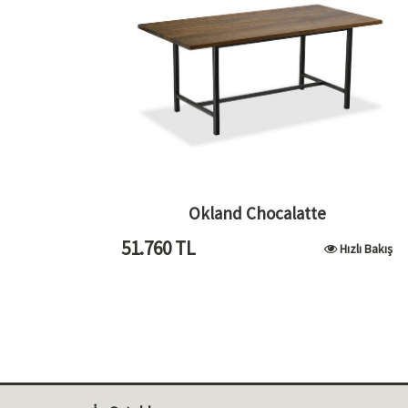
Okland Chocalatte
51.760
TL
Hızlı Bakış