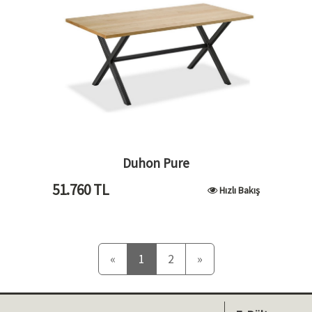
Duhon Pure
51.760
TL
Hızlı Bakış
Önceki
Sonraki
«
1
2
»