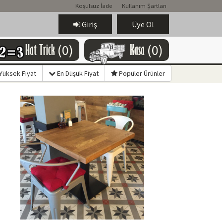
Koşulsuz İade
Kullanım Şartları
Giriş
Üye Ol
Hat Trick
(0)
Kasa
(0)
Yüksek Fiyat
En Düşük Fiyat
Popüler Ürünler