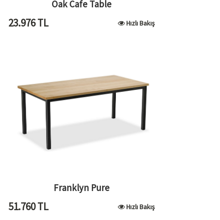
Oak Cafe Table
23.976
TL
Hızlı Bakış
Franklyn Pure
51.760
TL
Hızlı Bakış