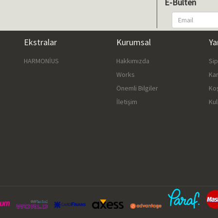
E-Bülten
Ekstralar
Kurumsal
Ya
HARMONİUS
Hakkımızda
Si
Works
Ka
Önemli Bilgiler
Ko
İletişim
Kul