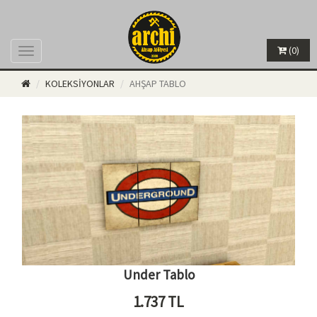
(0)
Menü
KOLEKSİYONLAR
AHŞAP TABLO
Under Tablo
1.737
TL