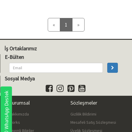
Önceki
Sonraki
«
1
»
İş Ortaklarımız
E-Bülten
Sosyal Medya
WhatsApp Destek
Kurumsal
Sözleşmeler
Hakkımızda
Gizlilik Bildirimi
Works
Mesafeli Satış Sözleşmesi
Önemli Bilgiler
Üyelik Sözleşmesi