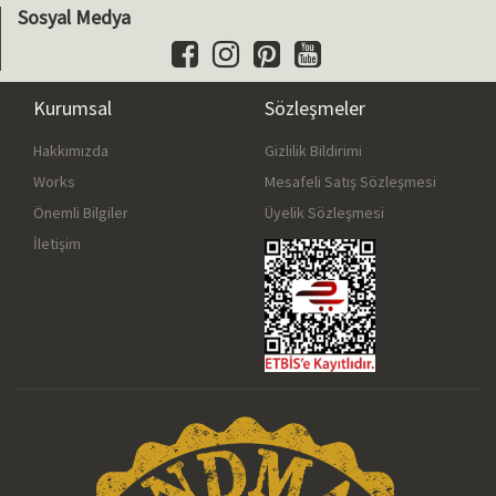
Sosyal Medya
Kurumsal
Sözleşmeler
Hakkımızda
Gizlilik Bildirimi
Works
Mesafeli Satış Sözleşmesi
Önemli Bilgiler
Üyelik Sözleşmesi
İletişim