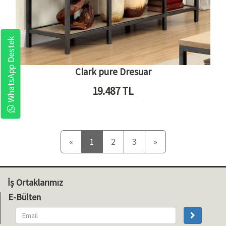
WhatsApp Destek
Clark pure Dresuar
19.487
TL
Önceki
Sonraki
«
1
2
3
»
İş Ortaklarımız
E-Bülten