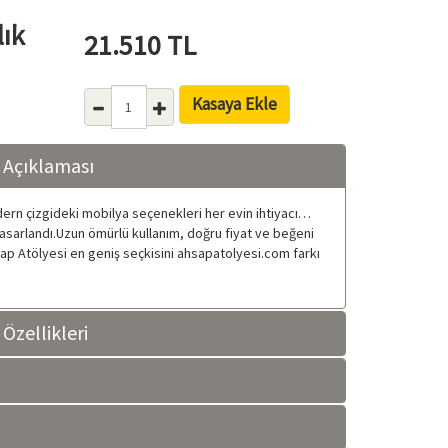
lık
21.510
TL
Kasaya Ekle
 Açıklaması
odern çizgideki mobilya seçenekleri her evin ihtiyacı…
 tasarlandı.Uzun ömürlü kullanım, doğru fiyat ve beğeni
şap Atölyesi en geniş seçkisini ahsapatolyesi.com farkı
Özellikleri