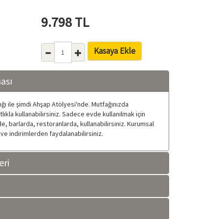
9.798
TL
Kasaya Ekle
ası
lığı ile şimdi Ahşap Atölyesi'nde. Mutfağınızda
kla kullanabilirsiniz. Sadece evde kullanılmak için
de, barlarda, restoranlarda, kullanabilirsiniz. Kurumsal
at ve indirimlerden faydalanabilirsiniz.
eri