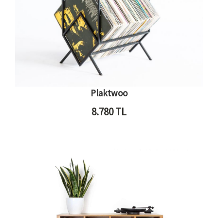
Plaktwoo
8.780
TL