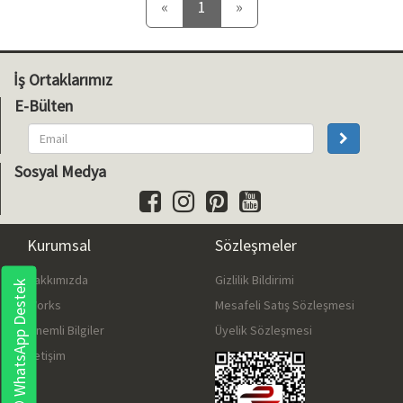
Önceki
Sonraki
«
1
»
İş Ortaklarımız
E-Bülten
Sosyal Medya
Kurumsal
Sözleşmeler
Hakkımızda
Gizlilik Bildirimi
WhatsApp Destek
Works
Mesafeli Satış Sözleşmesi
Önemli Bilgiler
Üyelik Sözleşmesi
İletişim