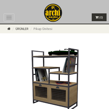
(0)
Menü
ÜRÜNLER
Pikap Ünitesi