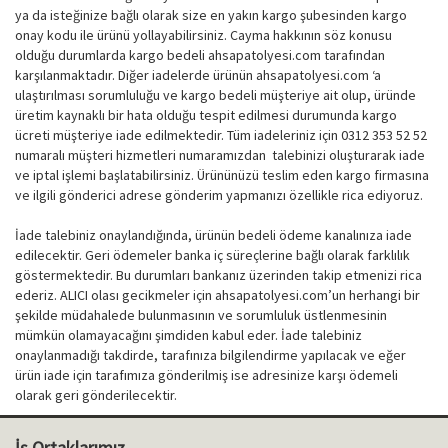
ya da isteğinize bağlı olarak size en yakın kargo şubesinden kargo
onay kodu ile ürünü yollayabilirsiniz. Cayma hakkının söz konusu
olduğu durumlarda kargo bedeli ahsapatolyesi.com tarafından
karşılanmaktadır. Diğer iadelerde ürünün ahsapatolyesi.com ‘a
ulaştırılması sorumluluğu ve kargo bedeli müşteriye ait olup, üründe
üretim kaynaklı bir hata olduğu tespit edilmesi durumunda kargo
ücreti müşteriye iade edilmektedir. Tüm iadeleriniz için 0312 353 52 52
numaralı müşteri hizmetleri numaramızdan talebinizi oluşturarak iade
ve iptal işlemi başlatabilirsiniz. Ürününüzü teslim eden kargo firmasına
ve ilgili gönderici adrese gönderim yapmanızı özellikle rica ediyoruz.
İade talebiniz onaylandığında, ürünün bedeli ödeme kanalınıza iade
edilecektir. Geri ödemeler banka iç süreçlerine bağlı olarak farklılık
göstermektedir. Bu durumları bankanız üzerinden takip etmenizi rica
ederiz. ALICI olası gecikmeler için ahsapatolyesi.com’un herhangi bir
şekilde müdahalede bulunmasının ve sorumluluk üstlenmesinin
mümkün olamayacağını şimdiden kabul eder. İade talebiniz
onaylanmadığı takdirde, tarafınıza bilgilendirme yapılacak ve eğer
ürün iade için tarafımıza gönderilmiş ise adresinize karşı ödemeli
olarak geri gönderilecektir.
İş Ortaklarımız