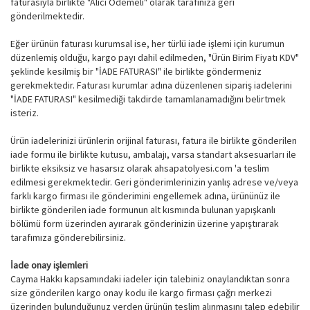
faturasıyla birlikte "Alıcı Ödemeli" olarak tarafınıza geri
gönderilmektedir.
Eğer ürünün faturası kurumsal ise, her türlü iade işlemi için kurumun
düzenlemiş olduğu, kargo payı dahil edilmeden, "Ürün Birim Fiyatı KDV"
şeklinde kesilmiş bir "İADE FATURASI" ile birlikte göndermeniz
gerekmektedir. Faturası kurumlar adına düzenlenen sipariş iadelerini
"İADE FATURASI" kesilmediği takdirde tamamlanamadığını belirtmek
isteriz.
Ürün iadelerinizi ürünlerin orijinal faturası, fatura ile birlikte gönderilen
iade formu ile birlikte kutusu, ambalajı, varsa standart aksesuarları ile
birlikte eksiksiz ve hasarsız olarak ahsapatolyesi.com 'a teslim
edilmesi gerekmektedir. Geri gönderimlerinizin yanlış adrese ve/veya
farklı kargo firması ile gönderimini engellemek adına, ürününüz ile
birlikte gönderilen iade formunun alt kısmında bulunan yapışkanlı
bölümü form üzerinden ayırarak gönderinizin üzerine yapıştırarak
tarafımıza gönderebilirsiniz.
İade onay işlemleri
Cayma Hakkı kapsamındaki iadeler için talebiniz onaylandıktan sonra
size gönderilen kargo onay kodu ile kargo firması çağrı merkezi
üzerinden bulunduğunuz yerden ürünün teslim alınmasını talep edebilir