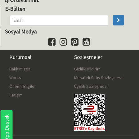
E-Bülten
Sosyal Medya
Kurumsal
Sözleşmeler
Hakkımızda
Gizlilik Bildirimi
Works
Mesafeli Satış Sözleşmesi
Önemli Bilgiler
Üyelik Sözleşmesi
İletişim
WhatsApp Destek