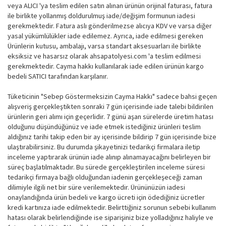
veya ALICI 'ya teslim edilen satın alınan ürünün orijinal faturası, fatura
ile birlikte yollanmış doldurulmuş iade/değişim formunun iadesi
gerekmektedir. Fatura aslı gönderilmezse alıcıya KDV ve varsa diğer
yasal yükümlülükler iade edilemez. Ayrıca, iade edilmesi gereken
Ürünlerin kutusu, ambalajı, varsa standart aksesuarları ile birlikte
eksiksiz ve hasarsız olarak ahsapatolyesi.com 'a teslim edilmesi
gerekmektedir. Cayma hakkı kullanılarak iade edilen ürünün kargo
bedeli SATICI tarafından karşılanır.
Tüketicinin "Sebep Göstermeksizin Cayma Hakkı" sadece bahsi geçen
alışveriş gerçekleştikten sonraki 7 gün içerisinde iade talebi bildirilen
ürünlerin geri alımı için geçerlidir. 7 günü aşan sürelerde üretim hatası
olduğunu düşündüğünüz ve iade etmek istediğiniz ürünleri teslim
aldığınız tarihi takip eden bir ay içerisinde bildirip 7 gün içerisinde bize
ulaştırabilirsiniz. Bu durumda şikayetinizi tedarikçi firmalara iletip
inceleme yaptırarak ürünün iade alınıp alınamayacağını belirleyen bir
süreç başlatılmaktadır. Bu sürede gerçekleştirilen inceleme süresi
tedarikçi firmaya bağlı olduğundan iadenin gerçekleşeceği zaman
dilimiyle ilgili net bir süre verilemektedir. Ürününüzün iadesi
onaylandığında ürün bedeli ve kargo ücreti için ödediğiniz ücretler
kredi kartınıza iade edilmektedir. Belirttiğiniz sorunun sebebi kullanım
hatası olarak belirlendiğinde ise siparişiniz bize yolladığınız haliyle ve