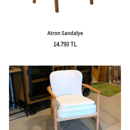
Atron Sandalye
14.793
TL