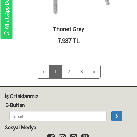
WhatsApp Destek
Thonet Grey
7.987
TL
Önceki
Sonraki
«
1
2
3
»
İş Ortaklarımız
E-Bülten
Sosyal Medya