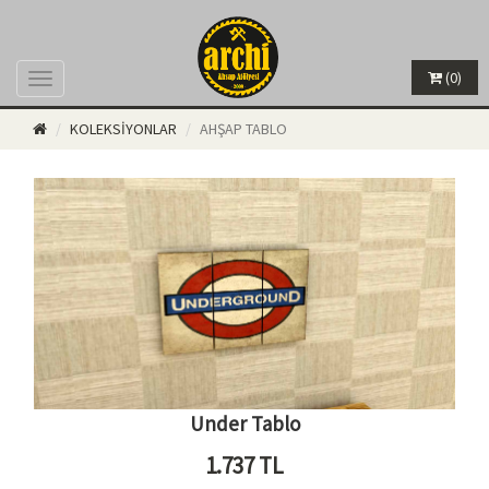
(0)
Menü
KOLEKSİYONLAR
AHŞAP TABLO
Under Tablo
1.737
TL