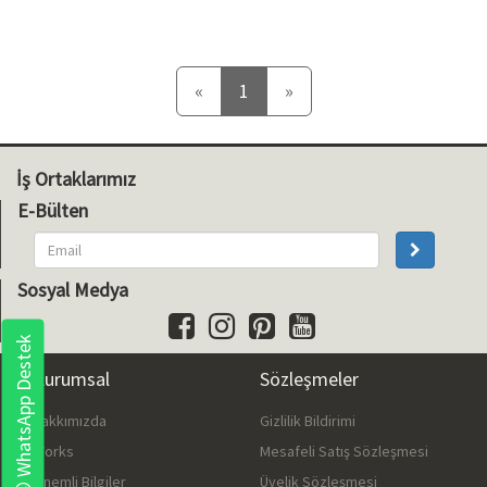
Önceki
Sonraki
«
1
»
İş Ortaklarımız
E-Bülten
Sosyal Medya
WhatsApp Destek
Kurumsal
Sözleşmeler
Hakkımızda
Gizlilik Bildirimi
Works
Mesafeli Satış Sözleşmesi
Önemli Bilgiler
Üyelik Sözleşmesi