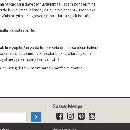
r alan "Arkadaşını davet et" uygulaması, spam gönderimine
rde bulunulması halinde, kullanıcının hesabı kupon veya
A'nin bu yüzden uğrayacağı zararlara karşılık her türlü
llara ulaştırabilirler.
hile yapıldığını ya da her ne şekilde olursa olsun haksız
azananlar listesinde yer alsalar bile kurallara aykırı bir
Sosyal medya kampanyaları dahildir.)
ne her girişte kullanım şartları sayfasını ziyaret
Sosyal Medya