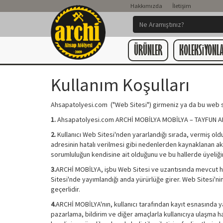
Hakkımızda
İletişim
ÜRÜNLER
KOLEKSiYONL
Kullanım Koşulları
Ahsapatolyesi.com ("Web Sitesi") girmeniz ya da bu web site
1.
Ahsapatolyesi.com ARCHİ MOBİLYA MOBİLYA – TAYFUN ALDOĞ
2.
Kullanıcı Web Sitesi'nden yararlandığı sırada, vermiş oldu
adresinin hatalı verilmesi gibi nedenlerden kaynaklanan ak
sorumluluğun kendisine ait olduğunu ve bu hallerde üyeliğin
3.
ARCHİ MOBİLYA, işbu Web Sitesi ve uzantısında mevcut her 
Sitesi'nde yayımlandığı anda yürürlüğe girer. Web Sitesi'nin k
geçerlidir.
4.
ARCHİ MOBİLYA'nın, kullanıcı tarafından kayıt esnasında ya 
pazarlama, bildirim ve diğer amaçlarla kullanıcıya ulaşma ha