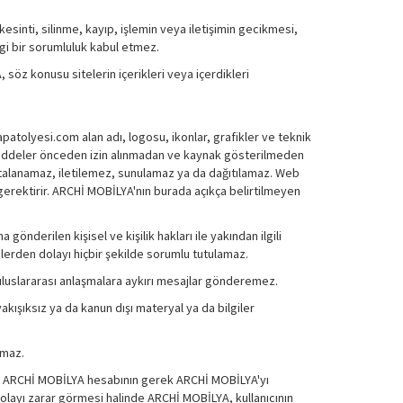
kesinti, silinme, kayıp, işlemin veya iletişimin gecikmesi,
angi bir sorumluluk kabul etmez.
söz konusu sitelerin içerikleri veya içerdikleri
atolyesi.com alan adı, logosu, ikonlar, grafikler ve teknik
en maddeler önceden izin alınmadan ve kaynak gösterilmeden
talanamaz, iletilemez, sunulamaz ya da dağıtılamaz. Web
 gerektirir. ARCHİ MOBİLYA'nın burada açıkça belirtilmeyen
gönderilen kişisel ve kişilik hakları ile yakından ilgili
ilerden dolayı hiçbir şekilde sorumlu tutulamaz.
ve uluslararası anlaşmalara aykırı mesajlar gönderemez.
yakışıksız ya da kanun dışı materyal ya da bilgiler
amaz.
ndan ARCHİ MOBİLYA hesabının gerek ARCHİ MOBİLYA'yı
dolayı zarar görmesi halinde ARCHİ MOBİLYA, kullanıcının