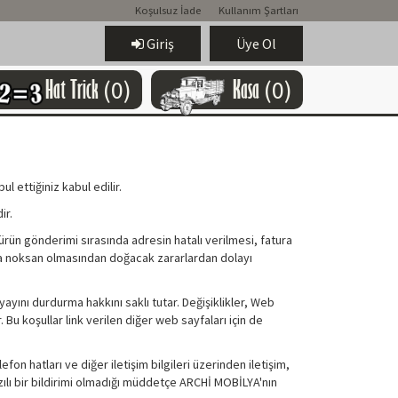
Koşulsuz İade
Kullanım Şartları
Giriş
Üye Ol
Hat Trick
(0)
Kasa
(0)
 ettiğiniz kabul edilir.
ir.
 ürün gönderimi sırasında adresin hatalı verilmesi, fatura
eya noksan olmasından doğacak zararlardan dolayı
yını durdurma hakkını saklı tutar. Değişiklikler, Web
. Bu koşullar link verilen diğer web sayfaları için de
on hatları ve diğer iletişim bilgileri üzerinden iletişim,
azılı bir bildirimi olmadığı müddetçe ARCHİ MOBİLYA'nın