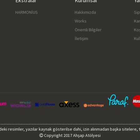
Ekstralar
Kurumsal
Ya
HARMONİUS
Hakkımızda
Si
Works
Ka
Önemli Bilgiler
Ko
İletişim
Kul
sindeki resimler, yazılar kaynak gösterilse dahi, izin alınmadan başka sitelere,
Copyright 2017 Ahşap Atölyesi