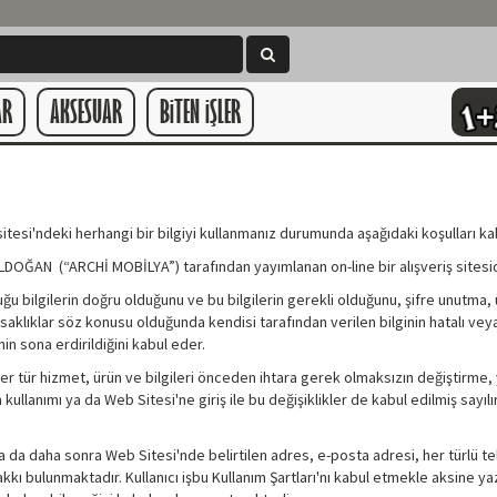
AR
AKSESUAR
BiTEN iŞLER
si'ndeki herhangi bir bilgiyi kullanmanız durumunda aşağıdaki koşulları kabul
AN (“ARCHİ MOBİLYA”) tarafından yayımlanan on-line bir alışveriş sitesid
ğu bilgilerin doğru olduğunu ve bu bilgilerin gerekli olduğunu, şifre unutma,
saklıklar söz konusu olduğunda kendisi tarafından verilen bilginin hatalı v
in sona erdirildiğini kabul eder.
tür hizmet, ürün ve bilgileri önceden ihtara gerek olmaksızın değiştirme, ya
ullanımı ya da Web Sitesi'ne giriş ile bu değişiklikler de kabul edilmiş sayılır
da daha sonra Web Sitesi'nde belirtilen adres, e-posta adresi, her türlü telef
kkı bulunmaktadır. Kullanıcı işbu Kullanım Şartları'nı kabul etmekle aksine y