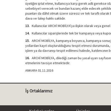
üyeliğini iptal etme, kullanıcıya karşı gerek adli gerekse 
sebebiyet verecek ve bundan kazanç elde edecek şekilde ku
puanları da dâhil olmak üzere süresiz ve tek taraflı olara
dava ve talep hakkı saklıdır.
13.
Kullanıcılar ARCHİ MOBİLYA'ya ilişkin olarak veya genel ta
14.
Kullanıcılar siparişlerinde tek bir kampanya veya kupon
15.
ARCHİ MOBİLYA, kampanya boyunca, kampanya sonuçlarını o
yollardan kayıt oluşturulduğunu tespit etmesi durumunda, ilgil
işlem ya da davranışı tespit edilmesi halinde, katılımcının 
16.
ARCHİ MOBİLYA, dilediği zaman bu yasal uyarı sayfasının i
etmelerini tavsiye etmektedir.
ANKARA 01.11.2016
İş Ortaklarımız