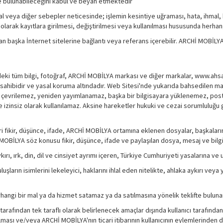
nde bulunabileceğini kabul ve beyan etmektedir
hmal veya diğer sebepler neticesinde; işlemin kesintiye uğraması, hata, ihmal, 
siz olarak kayıtlara girilmesi, değiştirilmesi veya kullanılması hususunda herh
 başka İnternet sitelerine bağlantı veya referans içerebilir. ARCHİ MOBİLYA, 
eki tüm bilgi, fotoğraf, ARCHİ MOBİLYA markası ve diğer markalar, www.ahsap
isans sahibidir ve yasal koruma altındadır. Web Sitesi'nde yukarıda bahsedil
le çevrilemez, yeniden yayımlanamaz, başka bir bilgisayara yüklenemez, pos
de izinsiz olarak kullanılamaz. Aksine hareketler hukuki ve cezai sorumluluğu
eri fikir, düşünce, ifade, ARCHİ MOBİLYA ortamına eklenen dosyalar, başkalarına 
İ MOBİLYA söz konusu fikir, düşünce, ifade ve paylaşılan dosya, mesaj ve bilg
ykırı, ırk, din, dil ve cinsiyet ayrımı içeren, Türkiye Cumhuriyeti yasalarına 
şların isimlerini lekeleyici, haklarını ihlal eden nitelikte, ahlaka aykırı veya 
angi bir mal ya da hizmet satamaz ya da satılmasına yönelik teklifte bulun
arafından tek taraflı olarak belirlenecek amaçlar dışında kullanıcı tarafı
lması ve/veya ARCHİ MOBİLYA'nın ticari itibarının kullanıcının eylemlerinden 