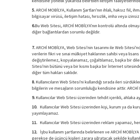
kendisine yönelik yukarıda belirtilen iletişim faaliyetleri
5.
ARCHİ MOBİLYA, Kullanım Şartları'nın ihlali, haksız fiil, i
bilgisayar virüsü, iletişim hatası, hırsızlık, imha veya izin
6.
Bu Web Sitesi, ARCHİ MOBİLYA'nın kontrolü altında olmayan
diğer bağlantılardan sorumlu değildir.
7.
ARCHİ MOBİLYA, Web Sitesi'nin tasarımı ile Web Sitesi'nd
verilerin fikri ve sınai mülkiyet haklarının sahibi veya l
değiştirilemez, kopyalanamaz, çoğaltılamaz, başka bir di
Sitesi'nin bütünü veya bir kısmı başka bir İnternet sitesin
diğer tüm hakları saklıdır.
8.
Kullanıcıların Web Sitesi'ni kullandığı sırada ileri sürdükl
bilgilerin ve mesajların sorumluluğu kendisine aittir. ARCH
9.
Kullanıcılar Web Sitesi üzerinden tehdit içerikli, ahlaka a
10.
Kullanıcılar Web Sitesi üzerinden kişi, kurum ya da kurulu
yayımlayamaz.
11.
Kullanıcılar Web Sitesi üzerinden reklam yapamaz, herh
12.
İşbu kullanım şartlarında belirlenen ve ARCHİ MOBİLYA t
gerekse de üçüncü kişileri zarara uğratacak şekilde kullanı