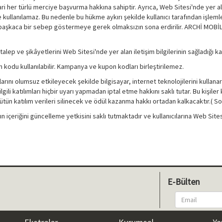
idari her türlü merciye başvurma hakkına sahiptir. Ayrıca, Web Sitesi'nde ye
llanılamaz. Bu nedenle bu hükme aykırı şekilde kullanıcı tarafından işlemle
k başkaca bir sebep göstermeye gerek olmaksızın sona erdirilir. ARCHİ MOBİLY
lep ve şikâyetlerini Web Sitesi'nde yer alan iletişim bilgilerinin sağladığı kana
 kodu kullanılabilir. Kampanya ve kupon kodları birleştirilemez.
lumsuz etkileyecek şekilde bilgisayar, internet teknolojilerini kullanarak 
i katılımları hiçbir uyarı yapmadan iptal etme hakkını saklı tutar. Bu kişiler k
bütün katılım verileri silinecek ve ödül kazanma hakkı ortadan kalkacaktır.( 
çeriğini güncelleme yetkisini saklı tutmaktadır ve kullanıcılarına Web Sitesi'
E-Bülten