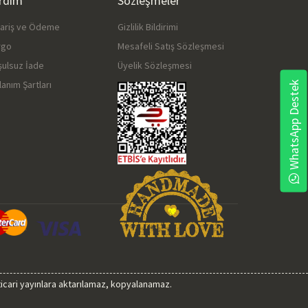
rdım
Sözleşmeler
pariş ve Ödeme
Gizlilik Bildirimi
rgo
Mesafeli Satış Sözleşmesi
şulsuz İade
Üyelik Sözleşmesi
lanım Şartları
WhatsApp Destek
 ticari yayınlara aktarılamaz, kopyalanamaz.