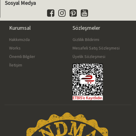
Sosyal Medya
Kurumsal
Sözleşmeler
Hakkımızda
Gizlilik Bildirimi
Works
Mesafeli Satış Sözleşmesi
Önemli Bilgiler
Üyelik Sözleşmesi
İletişim