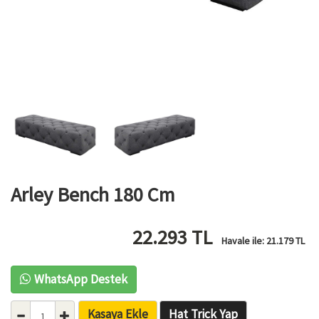
Arley Bench 180 Cm
22.293
TL
Havale ile:
21.179
TL
WhatsApp Destek
Kasaya Ekle
Hat Trick Yap