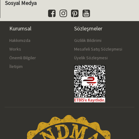
Sosyal Medya
Kurumsal
Sözleşmeler
Hakkımızda
Gizlilik Bildirimi
Works
Mesafeli Satış Sözleşmesi
Önemli Bilgiler
Üyelik Sözleşmesi
İletişim