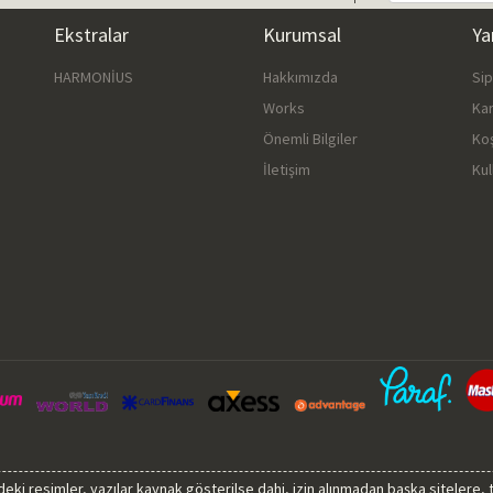
Ekstralar
Kurumsal
Ya
HARMONİUS
Hakkımızda
Si
Works
Ka
Önemli Bilgiler
Ko
İletişim
Kul
sindeki resimler, yazılar kaynak gösterilse dahi, izin alınmadan başka sitelere,