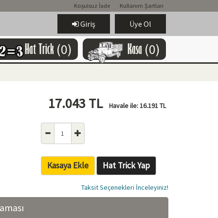
Koşulsuz İade
Kullanım Şartları
Giriş
Üye Ol
Hat Trick
(0)
Kasa
(0)
17.043
TL
Havale ile:
16.191
TL
Kasaya Ekle
Hat Trick Yap
Taksit Seçenekleri İnceleyiniz!
laması