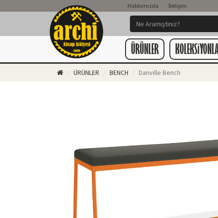
Hakkımızda
İletişim
ÜRÜNLER
KOLEKSiYONL
ÜRÜNLER
BENCH
Danville Bench