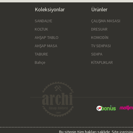
Koleksiyonlar
Ürünler
SANDALYE
ÇALIŞMA MASASI
KOLTUK
DRESUAR
AHŞAP TABLO
KOMODİN
AHŞAP MASA
TV SEHPASI
TABURE
SEHPA
Bahçe
KİTAPLIKLAR
Bu sitenin tüm hakları saklıdır. Site içeri