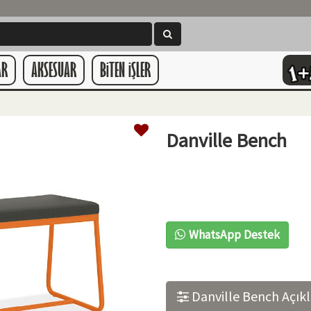
AR
AKSESUAR
BiTEN iŞLER
Danville Bench
WhatsApp Destek
Danville Bench Açık