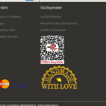
rdım
Sözleşmeler
pariş ve Ödeme
Gizlilik Bildirimi
rgo
Mesafeli Satış Sözleşmesi
şulsuz İade
Üyelik Sözleşmesi
lanım Şartları
 ticari yayınlara aktarılamaz, kopyalanamaz.