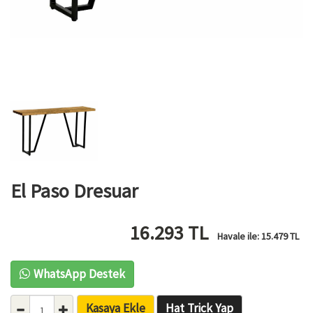
El Paso Dresuar
16.293
TL
Havale ile:
15.479
TL
WhatsApp Destek
Kasaya Ekle
Hat Trick Yap