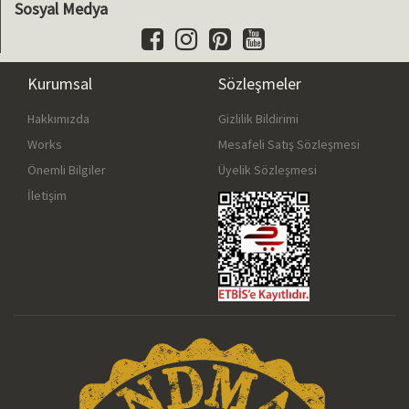
Sosyal Medya
Kurumsal
Sözleşmeler
Hakkımızda
Gizlilik Bildirimi
Works
Mesafeli Satış Sözleşmesi
Önemli Bilgiler
Üyelik Sözleşmesi
İletişim