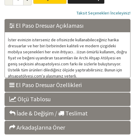
Taksit Seçenekleri İnceleyiniz!
El Paso Dresuar Açıklaması
İster evinizin isterseniz de ofisinizde kullanabileceğiniz harika
dresuarlar ve her biri birbirinden kaliteli ve modern çizgideki
mobilya seçenekleri her evin ihtiyacı…Uzun ömürlü kullanım, doğru
fiyat ve beğeni uyandıran tasarımları ile Archi Ahşap Atölyesi en
geniş seçkisini ahsapatolyesi.com farkı ile sizlerle buluşturuyor.
Üstelik tüm ürünleri dilediğiniz ölçüde yaptırabilirsiniz. Bunun için
ahsapatölyesi.com'a ulaşmanız yeterli.
El Paso Dresuar Özellikleri
Ölçü Tablosu
İade & Değişim /
Teslimat
Arkadaşlarına Öner