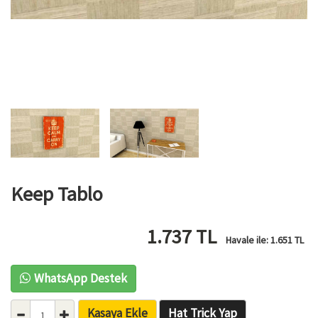
Keep Tablo
1.737
TL
Havale ile:
1.651
TL
WhatsApp Destek
Kasaya Ekle
Hat Trick Yap