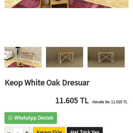
Keop White Oak Dresuar
11.605
TL
Havale ile:
11.025
TL
WhatsApp Destek
Kasaya Ekle
Hat Trick Yap