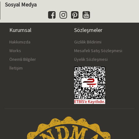
Sosyal Medya
Kurumsal
Sözleşmeler
Hakkımızda
Gizlilik Bildirimi
Works
Mesafeli Satış Sözleşmesi
Önemli Bilgiler
Üyelik Sözleşmesi
İletişim