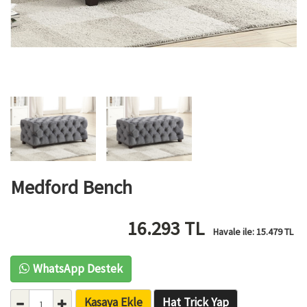
Medford Bench
16.293
TL
Havale ile:
15.479
TL
WhatsApp Destek
Kasaya Ekle
Hat Trick Yap