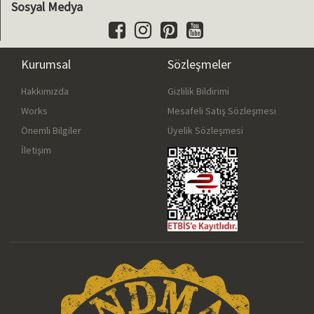
Sosyal Medya
Kurumsal
Sözleşmeler
Hakkımızda
Gizlilik Bildirimi
Works
Mesafeli Satış Sözleşmesi
Önemli Bilgiler
Üyelik Sözleşmesi
İletişim