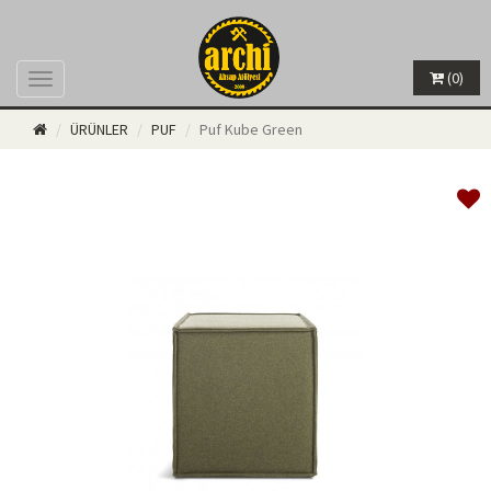
(0)
Menü
ÜRÜNLER
PUF
Puf Kube Green