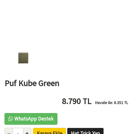
Puf Kube Green
8.790
TL
Havale ile:
8.351
TL
WhatsApp Destek
Kasaya Ekle
Hat Trick Yap