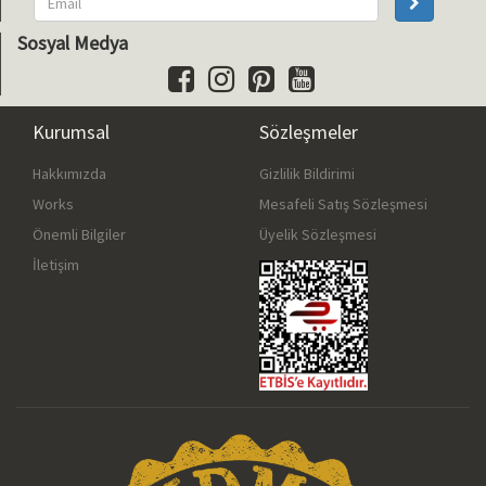
Sosyal Medya
Kurumsal
Sözleşmeler
Hakkımızda
Gizlilik Bildirimi
Works
Mesafeli Satış Sözleşmesi
Önemli Bilgiler
Üyelik Sözleşmesi
İletişim