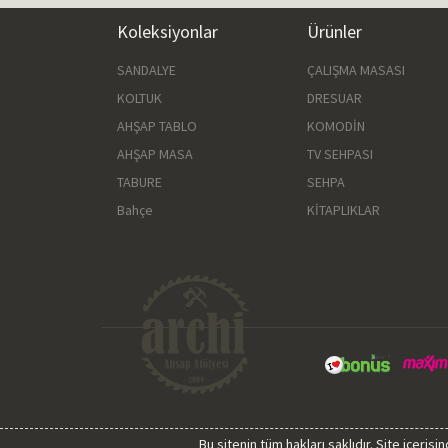
Koleksiyonlar
Ürünler
SANDALYE
ÇALIŞMA MASASI
KOLTUK
DRESUAR
AHŞAP TABLO
KOMODİN
AHŞAP MASA
TV SEHPASI
TABURE
SEHPA
Bahçe
KİTAPLIKLAR
Bu sitenin tüm hakları saklıdır. Site içeri