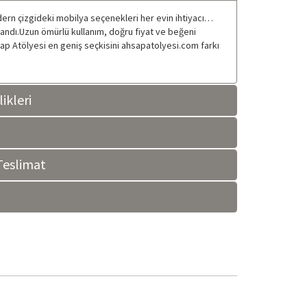
odern çizgideki mobilya seçenekleri her evin ihtiyacı…
arlandı.Uzun ömürlü kullanım, doğru fiyat ve beğeni
şap Atölyesi en geniş seçkisini ahsapatolyesi.com farkı
ikleri
eslimat