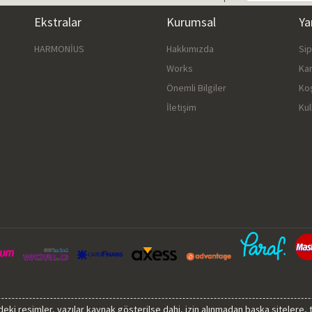
Ekstralar
Kurumsal
Ya
HARMONİUS
Hakkımızda
Si
Works
Ka
Önemli Bilgiler
Ko
İletişim
Kul
sindeki resimler, yazılar kaynak gösterilse dahi, izin alınmadan başka sitelere,