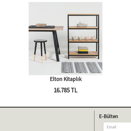
Elton Kitaplık
16.785
TL
E-Bülten