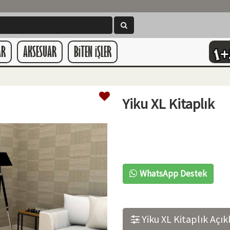
AR
AKSESUAR
BiTEN iŞLER
Yiku XL Kitaplık
WhatsApp Destek
Yiku XL Kitaplık Açı