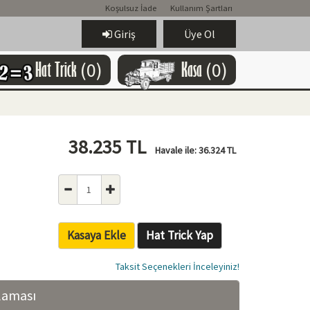
Koşulsuz İade
Kullanım Şartları
Giriş
Üye Ol
Hat Trick
(0)
Kasa
(0)
38.235
TL
Havale ile:
36.324
TL
Kasaya Ekle
Hat Trick Yap
Taksit Seçenekleri İnceleyiniz!
klaması