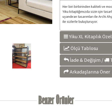
Her biri birbirinden kaliteli ve m
Yiku kitaplığımızda sizin için tas
uyandıran tasarımları ile Archi Ah
ile sizlerle buluşturuyor.
Yiku XL Kitaplık Özell
Ölçü Tablosu
İade & Değişim /
T
Arkadaşlarına Öner
Benzer Ürünler