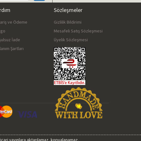
rdım
Sözleşmeler
pariş ve Ödeme
Gizlilik Bildirimi
rgo
Mesafeli Satış Sözleşmesi
şulsuz İade
Üyelik Sözleşmesi
lanım Şartları
 ticari yayınlara aktarılamaz, kopyalanamaz.