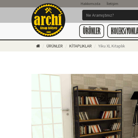
Hakkımızda
İletişim
ÜRÜNLER
KOLEKSiYONL
ÜRÜNLER
KİTAPLIKLAR
Yiku XL Kitaplık